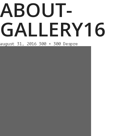
ABOUT-
GALLERY16
august 31, 2016
300 × 300
Despre