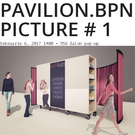
PAVILION.BPN
PICTURE # 1
februarie 6, 2017
1400 × 956
Salon pop-up