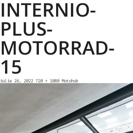
INTERNIO-
PLUS-
MOTORRAD-
15
iulie 26, 2022
720 × 1080
Motohub