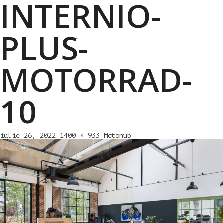
INTERNIO-
PLUS-
MOTORRAD-
10
iulie 26, 2022
1400 × 933
Motohub