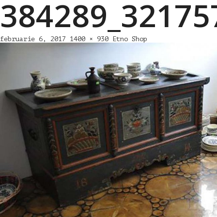
384289_32175
februarie 6, 2017
1400 × 930
Etno Shop