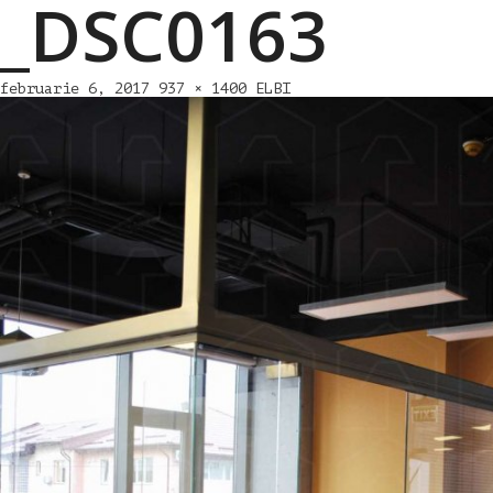
_DSC0163
februarie 6, 2017
937 × 1400
ELBI