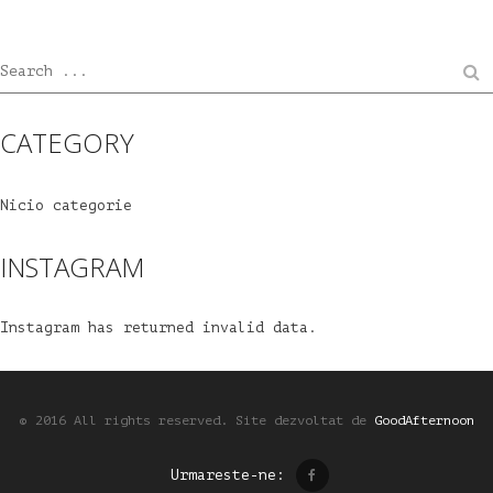
Search ...
CATEGORY
Nicio categorie
INSTAGRAM
Instagram has returned invalid data.
© 2016 All rights reserved.
Site dezvoltat de
GoodAfternoon
Urmareste-ne: