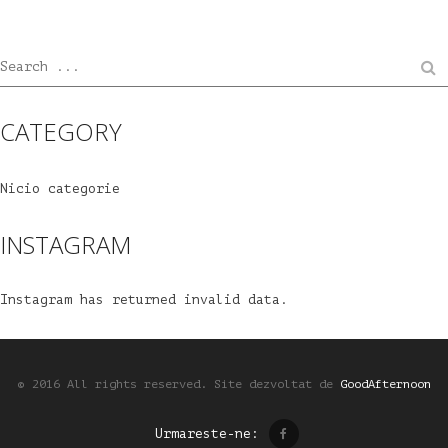
Search ...
CATEGORY
Nicio categorie
INSTAGRAM
Instagram has returned invalid data.
© 2016 All rights reserved.
Site dezvoltat de
GoodAfternoon
Urmareste-ne: