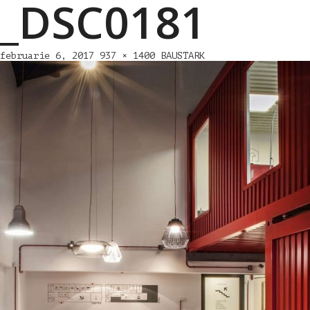
_DSC0181
februarie 6, 2017
937 × 1400
BAUSTARK