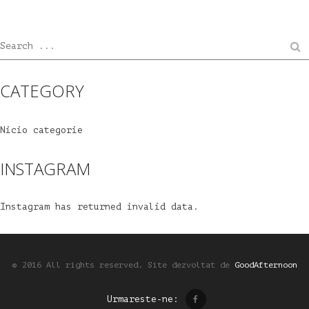
Search ...
CATEGORY
Nicio categorie
INSTAGRAM
Instagram has returned invalid data.
© 2016 All rights reserved.
Site dezvoltat de
GoodAfternoon
Urmareste-ne: